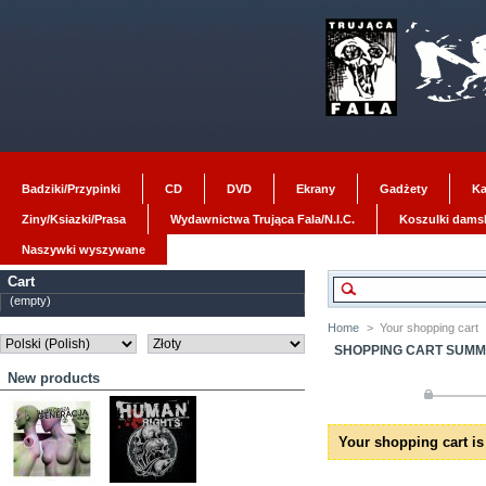
Badziki/Przypinki
CD
DVD
Ekrany
Gadżety
Ka
Ziny/Ksiazki/Prasa
Wydawnictwa Trująca Fala/N.I.C.
Koszulki dams
Naszywki wyszywane
Cart
(empty)
Home
>
Your shopping cart
SHOPPING CART SUM
New products
Your shopping cart is