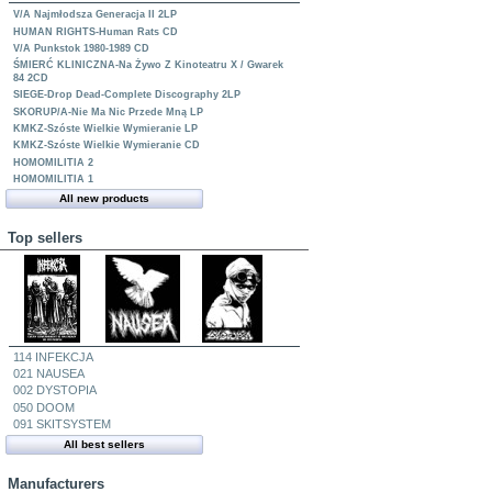
V/A Najmłodsza Generacja II 2LP
HUMAN RIGHTS-Human Rats CD
V/A Punkstok 1980-1989 CD
ŚMIERĆ KLINICZNA-Na Żywo Z Kinoteatru X / Gwarek
84 2CD
SIEGE-Drop Dead-Complete Discography 2LP
SKORUP/A-Nie Ma Nic Przede Mną LP
KMKZ-Szóste Wielkie Wymieranie LP
KMKZ-Szóste Wielkie Wymieranie CD
HOMOMILITIA 2
HOMOMILITIA 1
All new products
Top sellers
114 INFEKCJA
021 NAUSEA
002 DYSTOPIA
050 DOOM
091 SKITSYSTEM
All best sellers
Manufacturers