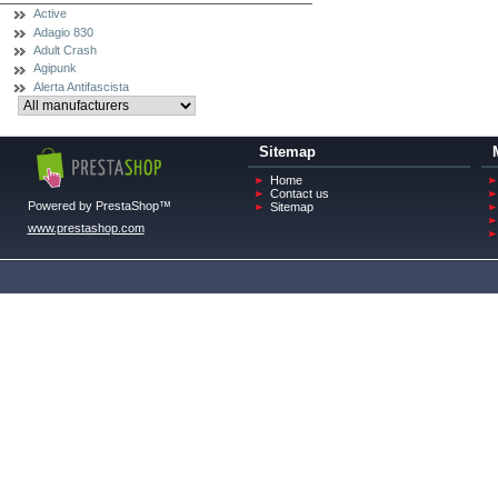
Active
Adagio 830
Adult Crash
Agipunk
Alerta Antifascista
Sitemap
Home
Contact us
Powered by PrestaShop™
Sitemap
www.prestashop.com