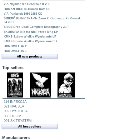
V/A Najmłodsza Generacja II 2LP
HUMAN RIGHTS-Human Rats CD
V/A Punkstok 1980-1989 CD
ŚMIERĆ KLINICZNA-Na Żywo Z Kinoteatru X / Gwarek
84 2CD
SIEGE-Drop Dead-Complete Discography 2LP
SKORUP/A-Nie Ma Nic Przede Mną LP
KMKZ-Szóste Wielkie Wymieranie LP
KMKZ-Szóste Wielkie Wymieranie CD
HOMOMILITIA 2
HOMOMILITIA 1
All new products
Top sellers
114 INFEKCJA
021 NAUSEA
002 DYSTOPIA
050 DOOM
091 SKITSYSTEM
All best sellers
Manufacturers