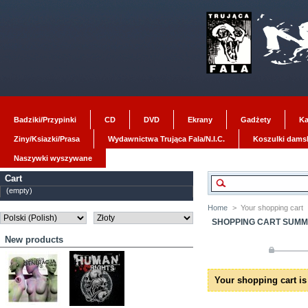
Badziki/Przypinki
CD
DVD
Ekrany
Gadżety
Ka
Ziny/Ksiazki/Prasa
Wydawnictwa Trująca Fala/N.I.C.
Koszulki dams
Naszywki wyszywane
Cart
(empty)
Home
>
Your shopping cart
SHOPPING CART SUM
New products
Your shopping cart is