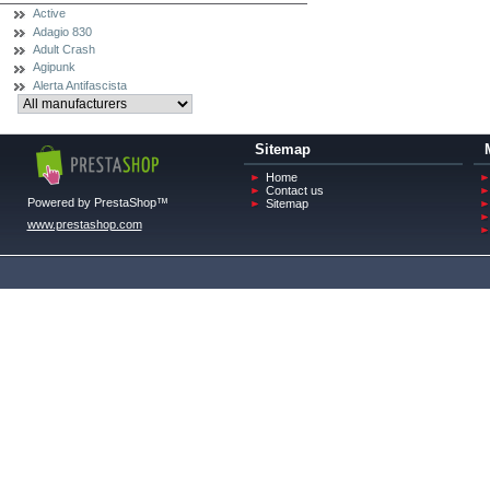
Active
Adagio 830
Adult Crash
Agipunk
Alerta Antifascista
Sitemap
Home
Contact us
Powered by PrestaShop™
Sitemap
www.prestashop.com