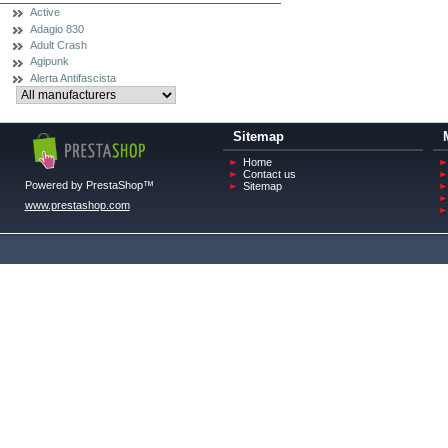
Active
Adagio 830
Adult Crash
Agipunk
Alerta Antifascista
Sitemap
Home
Contact us
Powered by PrestaShop™
Sitemap
www.prestashop.com