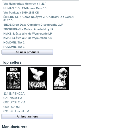
V/A Najmłodsza Generacja II 2LP
HUMAN RIGHTS-Human Rats CD
V/A Punkstok 1980-1989 CD
ŚMIERĆ KLINICZNA-Na Żywo Z Kinoteatru X / Gwarek
84 2CD
SIEGE-Drop Dead-Complete Discography 2LP
SKORUP/A-Nie Ma Nic Przede Mną LP
KMKZ-Szóste Wielkie Wymieranie LP
KMKZ-Szóste Wielkie Wymieranie CD
HOMOMILITIA 2
HOMOMILITIA 1
All new products
Top sellers
114 INFEKCJA
021 NAUSEA
002 DYSTOPIA
050 DOOM
091 SKITSYSTEM
All best sellers
Manufacturers