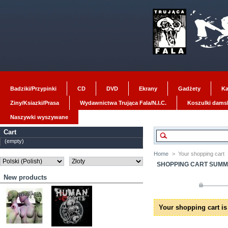
Badziki/Przypinki
CD
DVD
Ekrany
Gadżety
Ka
Ziny/Ksiazki/Prasa
Wydawnictwa Trująca Fala/N.I.C.
Koszulki dams
Naszywki wyszywane
Cart
(empty)
Home
>
Your shopping cart
SHOPPING CART SUM
New products
Your shopping cart is