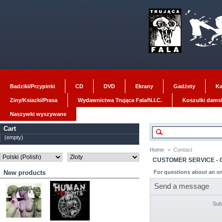
Badziki/Przypinki
CD
DVD
Ekrany
Gadżety
Ka
Ziny/Ksiazki/Prasa
Wydawnictwa Trująca Fala/N.I.C.
Koszulki dams
Naszywki wyszywane
Cart
(empty)
Home
>
Contact
CUSTOMER SERVICE - 
New products
For questions about an or
Send a message
Sub