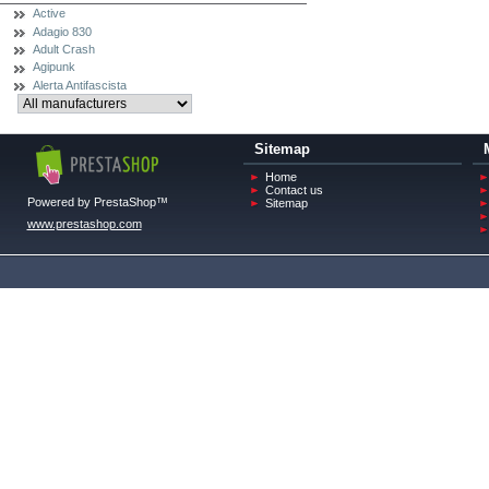
Active
Adagio 830
Adult Crash
Agipunk
Alerta Antifascista
Sitemap
Home
Contact us
Powered by PrestaShop™
Sitemap
www.prestashop.com