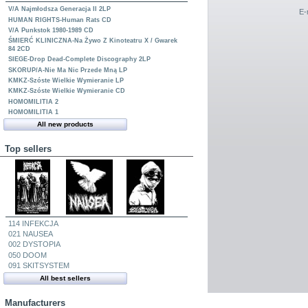
V/A Najmłodsza Generacja II 2LP
E-
HUMAN RIGHTS-Human Rats CD
V/A Punkstok 1980-1989 CD
ŚMIERĆ KLINICZNA-Na Żywo Z Kinoteatru X / Gwarek
84 2CD
SIEGE-Drop Dead-Complete Discography 2LP
SKORUP/A-Nie Ma Nic Przede Mną LP
KMKZ-Szóste Wielkie Wymieranie LP
KMKZ-Szóste Wielkie Wymieranie CD
HOMOMILITIA 2
HOMOMILITIA 1
All new products
Top sellers
114 INFEKCJA
021 NAUSEA
002 DYSTOPIA
050 DOOM
091 SKITSYSTEM
All best sellers
Manufacturers