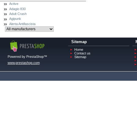
Active
Adagio 830
Adult Crash
Agipunk
Alerta Antifascista
Sitemap
Home
Contact us
Powered by PrestaShop™
Sitemap
www.prestashop.com