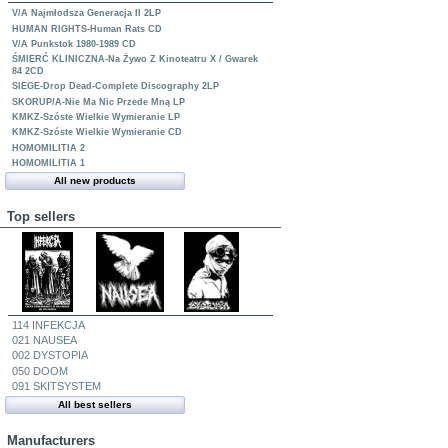
V/A Najmłodsza Generacja II 2LP
HUMAN RIGHTS-Human Rats CD
V/A Punkstok 1980-1989 CD
ŚMIERĆ KLINICZNA-Na Żywo Z Kinoteatru X / Gwarek
84 2CD
SIEGE-Drop Dead-Complete Discography 2LP
SKORUP/A-Nie Ma Nic Przede Mną LP
KMKZ-Szóste Wielkie Wymieranie LP
KMKZ-Szóste Wielkie Wymieranie CD
HOMOMILITIA 2
HOMOMILITIA 1
All new products
Top sellers
114 INFEKCJA
021 NAUSEA
002 DYSTOPIA
050 DOOM
091 SKITSYSTEM
All best sellers
Manufacturers