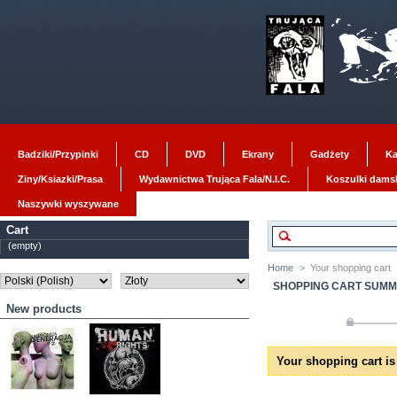
Badziki/Przypinki
CD
DVD
Ekrany
Gadżety
Ka
Ziny/Ksiazki/Prasa
Wydawnictwa Trująca Fala/N.I.C.
Koszulki dams
Naszywki wyszywane
Cart
(empty)
Home
>
Your shopping cart
SHOPPING CART SUM
New products
Your shopping cart is