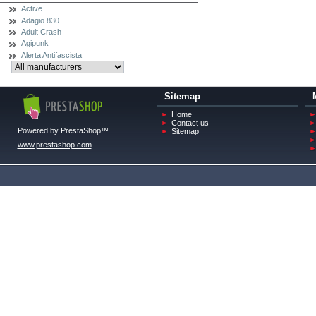
Active
Adagio 830
Adult Crash
Agipunk
Alerta Antifascista
Sitemap
Home
Contact us
Powered by PrestaShop™
Sitemap
www.prestashop.com