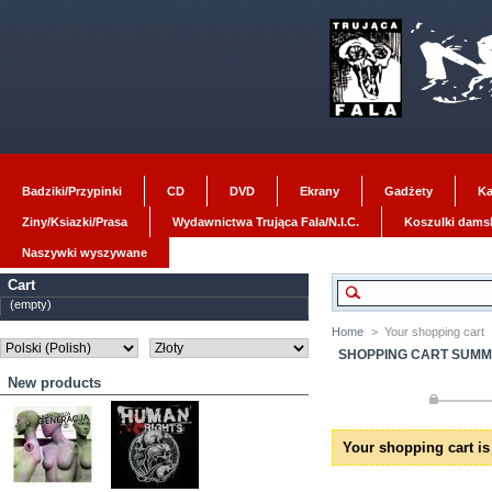
Badziki/Przypinki
CD
DVD
Ekrany
Gadżety
Ka
Ziny/Ksiazki/Prasa
Wydawnictwa Trująca Fala/N.I.C.
Koszulki dams
Naszywki wyszywane
Cart
(empty)
Home
>
Your shopping cart
SHOPPING CART SUM
New products
Your shopping cart is