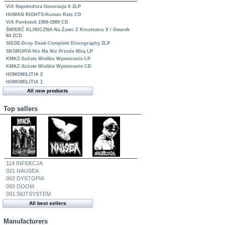
V/A Najmłodsza Generacja II 2LP
HUMAN RIGHTS-Human Rats CD
V/A Punkstok 1980-1989 CD
ŚMIERĆ KLINICZNA-Na Żywo Z Kinoteatru X / Gwarek
84 2CD
SIEGE-Drop Dead-Complete Discography 2LP
SKORUP/A-Nie Ma Nic Przede Mną LP
KMKZ-Szóste Wielkie Wymieranie LP
KMKZ-Szóste Wielkie Wymieranie CD
HOMOMILITIA 2
HOMOMILITIA 1
All new products
Top sellers
114 INFEKCJA
021 NAUSEA
002 DYSTOPIA
050 DOOM
091 SKITSYSTEM
All best sellers
Manufacturers