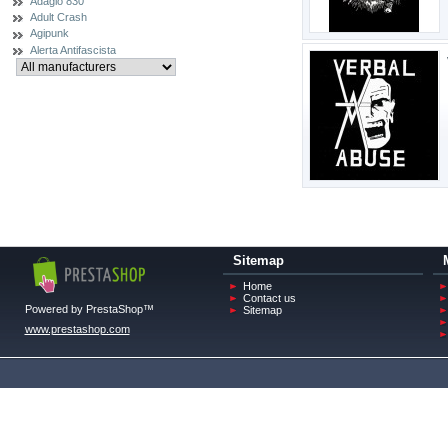
Adagio 830
Adult Crash
Agipunk
Alerta Antifascista
Sitemap
Home
Contact us
Powered by PrestaShop™
Sitemap
www.prestashop.com