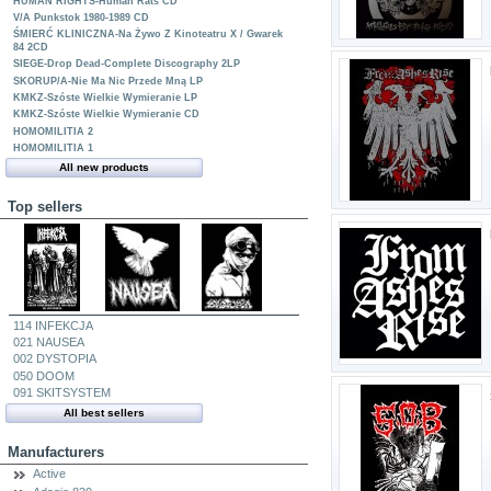
HUMAN RIGHTS-Human Rats CD
V/A Punkstok 1980-1989 CD
ŚMIERĆ KLINICZNA-Na Żywo Z Kinoteatru X / Gwarek
84 2CD
SIEGE-Drop Dead-Complete Discography 2LP
SKORUP/A-Nie Ma Nic Przede Mną LP
KMKZ-Szóste Wielkie Wymieranie LP
KMKZ-Szóste Wielkie Wymieranie CD
HOMOMILITIA 2
HOMOMILITIA 1
All new products
Top sellers
114 INFEKCJA
021 NAUSEA
002 DYSTOPIA
050 DOOM
091 SKITSYSTEM
All best sellers
Manufacturers
Active