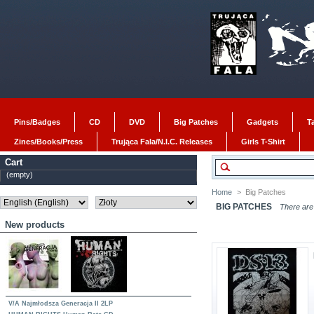
Pins/Badges
CD
DVD
Big Patches
Gadgets
T
Zines/Books/Press
Trująca Fala/N.I.C. Releases
Girls T-Shirt
Cart
(empty)
Home
>
Big Patches
BIG PATCHES
There are
New products
V/A Najmłodsza Generacja II 2LP