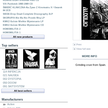
HUMAN RIGHTS-Human Rats CD
V/A Punkstok 1980-1989 CD
ŚMIERĆ KLINICZNA-Na Żywo Z Kinoteatru X / Gwarek
84 2CD
SIEGE-Drop Dead-Complete Discography 2LP
SKORUP/A-Nie Ma Nic Przede Mną LP
KMKZ-Szóste Wielkie Wymieranie LP
KMKZ-Szóste Wielkie Wymieranie CD
HOMOMILITIA 2
HOMOMILITIA 1
All new products
Print
Top sellers
View full size
MORE INFO
Grinding crust from Spain.
114 INFEKCJA
021 NAUSEA
002 DYSTOPIA
050 DOOM
091 SKITSYSTEM
All best sellers
Manufacturers
Active