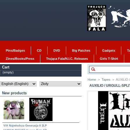
Pins/Badges
CD
DVD
Big Patches
Gadgets
T
Zines/Books/Press
Trująca Fala/N.I.C. Releases
Girls T-Shirt
Cart
(empty)
Home
>
Tapes
>
AUXILIO 
AUXILIO / URGULL-SPLI
New products
V/A Najmłodsza Generacja II 2LP