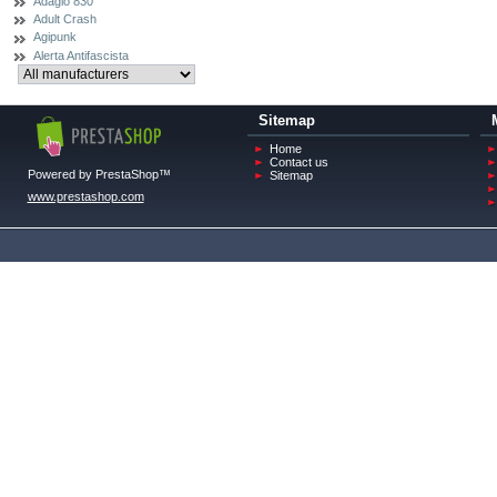
Adagio 830
Adult Crash
Agipunk
Alerta Antifascista
Sitemap
Home
Contact us
Powered by PrestaShop™
Sitemap
www.prestashop.com