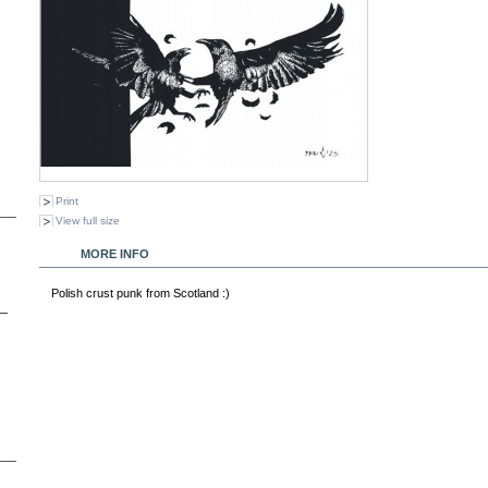
Print
View full size
MORE INFO
Polish crust punk from Scotland :)