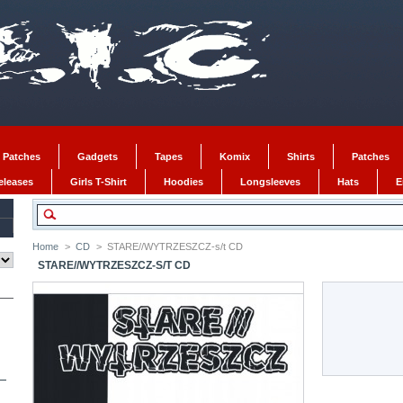
 Patches
Gadgets
Tapes
Komix
Shirts
Patches
Releases
Girls T-Shirt
Hoodies
Longsleeves
Hats
E
Home
>
CD
>
STARE//WYTRZESZCZ-s/t CD
STARE//WYTRZESZCZ-S/T CD