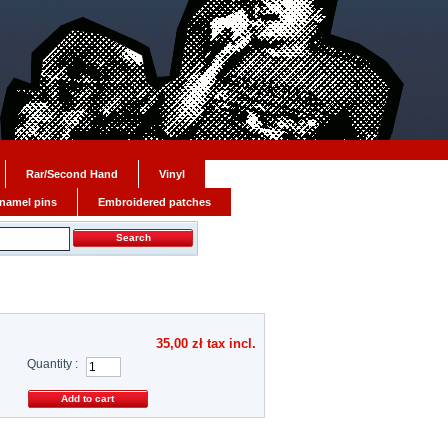
Rar/Second Hand
Vinyl
namel pins
Embroidered patches
35,00 zł
tax incl.
Quantity :