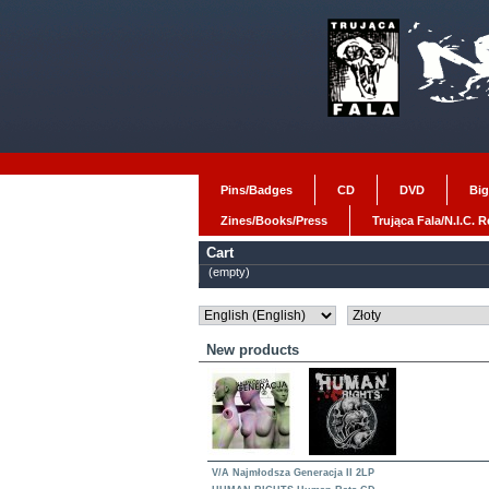
Pins/Badges
CD
DVD
Big
Zines/Books/Press
Trująca Fala/N.I.C. 
Cart
(empty)
New products
V/A Najmłodsza Generacja II 2LP