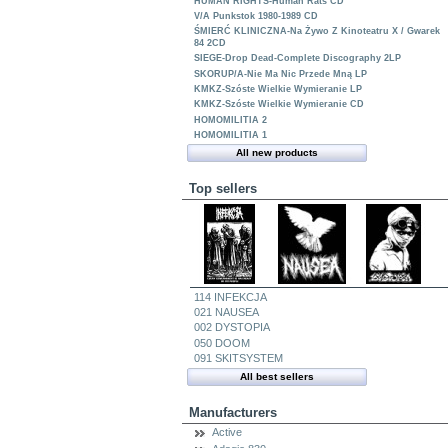
HUMAN RIGHTS-Human Rats CD
V/A Punkstok 1980-1989 CD
ŚMIERĆ KLINICZNA-Na Żywo Z Kinoteatru X / Gwarek
84 2CD
SIEGE-Drop Dead-Complete Discography 2LP
SKORUP/A-Nie Ma Nic Przede Mną LP
KMKZ-Szóste Wielkie Wymieranie LP
KMKZ-Szóste Wielkie Wymieranie CD
HOMOMILITIA 2
HOMOMILITIA 1
All new products
Top sellers
114 INFEKCJA
021 NAUSEA
002 DYSTOPIA
050 DOOM
091 SKITSYSTEM
All best sellers
Manufacturers
Active