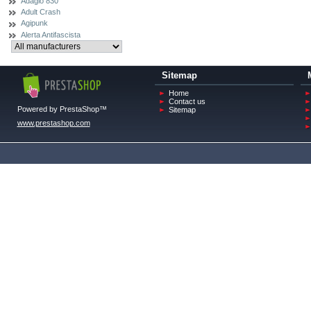
Adagio 830
Adult Crash
Agipunk
Alerta Antifascista
Sitemap
Home
Contact us
Powered by PrestaShop™
Sitemap
www.prestashop.com