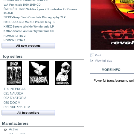
HUMAN RIGHTS-Human Rats CD
V/A Punkstok 1980-1989 CD
ŚMIERĆ KLINICZNA-Na Żywo Z Kinoteatru X / Gwarek
84 2CD
SIEGE-Drop Dead-Complete Discography 2LP
SKORUP/A-Nie Ma Nic Przede Mną LP
KMKZ-Szóste Wielkie Wymieranie LP
KMKZ-Szóste Wielkie Wymieranie CD
HOMOMILITIA 2
HOMOMILITIA 1
All new products
Print
Top sellers
View full size
MORE INFO
Powerful trans/screamo poli
114 INFEKCJA
021 NAUSEA
002 DYSTOPIA
050 DOOM
091 SKITSYSTEM
All best sellers
Manufacturers
Active