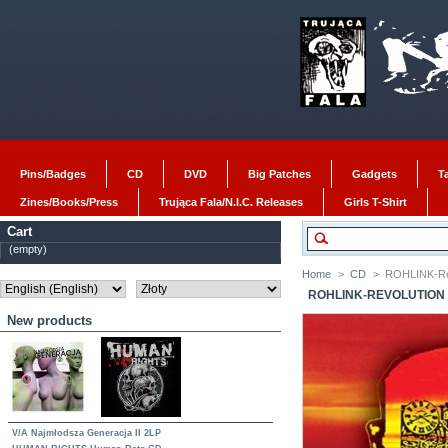
Pins/Badges
CD
DVD
Big Patches
Gadgets
T
Zines/Books/Press
Trująca Fala/N.I.C. Releases
Girls T-Shirt
Cart
(empty)
Home
>
CD
>
ROHLINK-Re
ROHLINK-REVOLUTION
New products
V/A Najmłodsza Generacja II 2LP