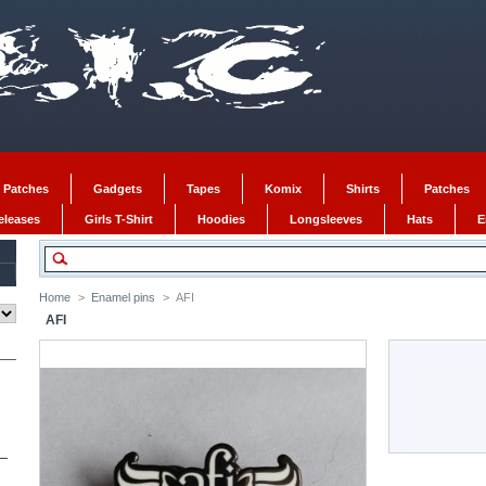
 Patches
Gadgets
Tapes
Komix
Shirts
Patches
Releases
Girls T-Shirt
Hoodies
Longsleeves
Hats
E
Home
>
Enamel pins
>
AFI
AFI