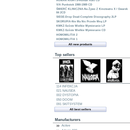
HUMAN RIGHTS-Human Rats CD
V/A Punkstok 1980-1989 CD
ŚMIERĆ KLINICZNA-Na Żywo Z Kinoteatru X / Gwarek
84 2CD
SIEGE-Drop Dead-Complete Discography 2LP
SKORUP/A-Nie Ma Nic Przede Mną LP
KMKZ-Szóste Wielkie Wymieranie LP
KMKZ-Szóste Wielkie Wymieranie CD
HOMOMILITIA 2
HOMOMILITIA 1
All new products
Top sellers
114 INFEKCJA
021 NAUSEA
002 DYSTOPIA
050 DOOM
091 SKITSYSTEM
All best sellers
Manufacturers
Active