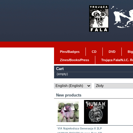
Pins/Badges
CD
DVD
Big
Zines/Books/Press
Trująca Fala/N.I.C. 
Cart
(empty)
New products
V/A Najmłodsza Generacja II 2LP