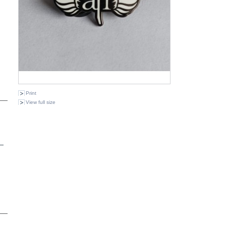
Print
View full size