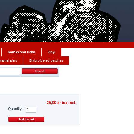
Rar/Second Hand
Vinyl
namel pins
Embroidered patches
25,00 zł
tax incl.
Quantity :