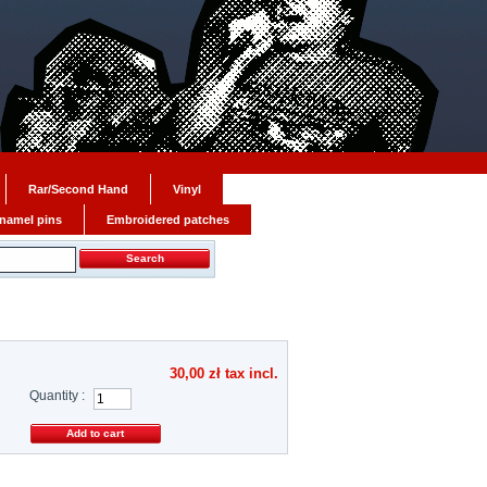
Rar/Second Hand
Vinyl
namel pins
Embroidered patches
30,00 zł
tax incl.
Quantity :