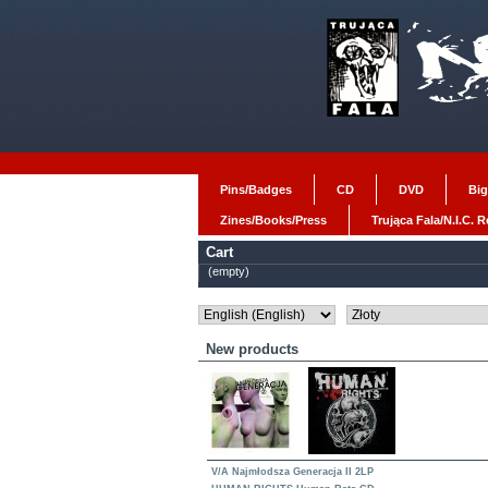
Pins/Badges
CD
DVD
Big
Zines/Books/Press
Trująca Fala/N.I.C. 
Cart
(empty)
New products
V/A Najmłodsza Generacja II 2LP