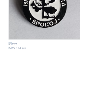
Print
View full size