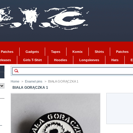
 Patches
Gadgets
Tapes
Komix
Shirts
Patches
Releases
Girls T-Shirt
Hoodies
Longsleeves
Hats
E
Home
>
Enamel pins
>
BIAŁA GORĄCZKA 1
BIAŁA GORĄCZKA 1