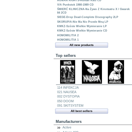
HUMAN RIGHTS-Human Rats CD
V/A Punkstok 1980-1989 CD
ŚMIERĆ KLINICZNA-Na Żywo Z Kinoteatru X / Gwarek
84 2CD
SIEGE-Drop Dead-Complete Discography 2LP
SKORUP/A-Nie Ma Nic Przede Mną LP
KMKZ-Szóste Wielkie Wymieranie LP
KMKZ-Szóste Wielkie Wymieranie CD
HOMOMILITIA 2
HOMOMILITIA 1
All new products
Top sellers
114 INFEKCJA
021 NAUSEA
002 DYSTOPIA
050 DOOM
091 SKITSYSTEM
All best sellers
Manufacturers
Active