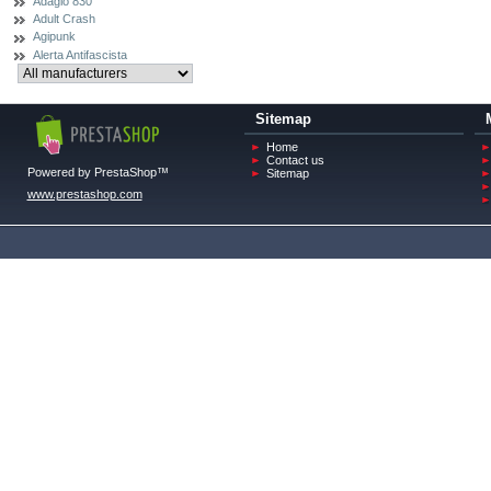
Adagio 830
Adult Crash
Agipunk
Alerta Antifascista
Sitemap
Home
Contact us
Powered by PrestaShop™
Sitemap
www.prestashop.com