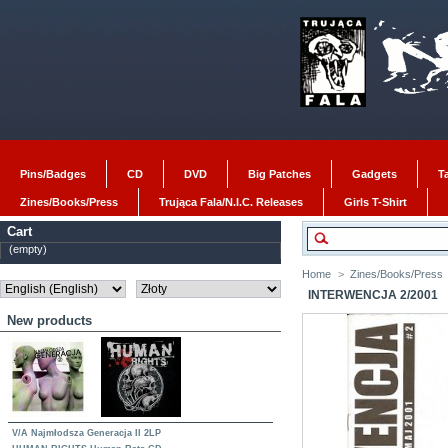
Pins/Badges
CD
DVD
Big Patches
Gadgets
T
Zines/Books/Press
Trująca Fala/N.I.C. Releases
Girls T-Shirt
Cart
(empty)
Home
>
Zines/Books/Press
INTERWENCJA 2/2001
New products
V/A Najmłodsza Generacja II 2LP