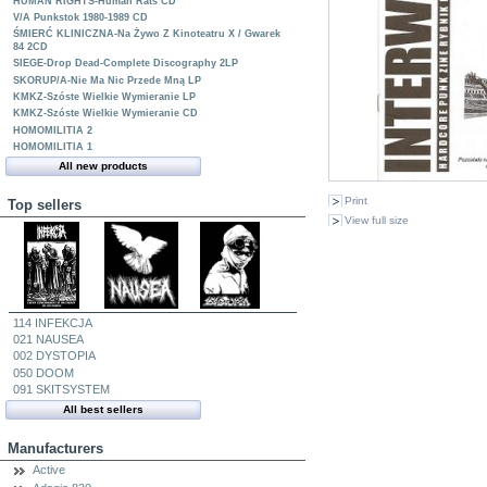
HUMAN RIGHTS-Human Rats CD
V/A Punkstok 1980-1989 CD
ŚMIERĆ KLINICZNA-Na Żywo Z Kinoteatru X / Gwarek
84 2CD
SIEGE-Drop Dead-Complete Discography 2LP
SKORUP/A-Nie Ma Nic Przede Mną LP
KMKZ-Szóste Wielkie Wymieranie LP
KMKZ-Szóste Wielkie Wymieranie CD
HOMOMILITIA 2
HOMOMILITIA 1
All new products
Print
Top sellers
View full size
114 INFEKCJA
021 NAUSEA
002 DYSTOPIA
050 DOOM
091 SKITSYSTEM
All best sellers
Manufacturers
Active