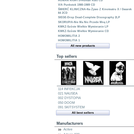
HUMAN RIGHTS-Human Rats CD
V/A Punkstok 1980-1989 CD
ŚMIERĆ KLINICZNA-Na Żywo Z Kinoteatru X / Gwarek
84 2CD
SIEGE-Drop Dead-Complete Discography 2LP
SKORUP/A-Nie Ma Nic Przede Mną LP
KMKZ-Szóste Wielkie Wymieranie LP
KMKZ-Szóste Wielkie Wymieranie CD
HOMOMILITIA 2
HOMOMILITIA 1
All new products
Top sellers
114 INFEKCJA
021 NAUSEA
002 DYSTOPIA
050 DOOM
091 SKITSYSTEM
All best sellers
Manufacturers
Active