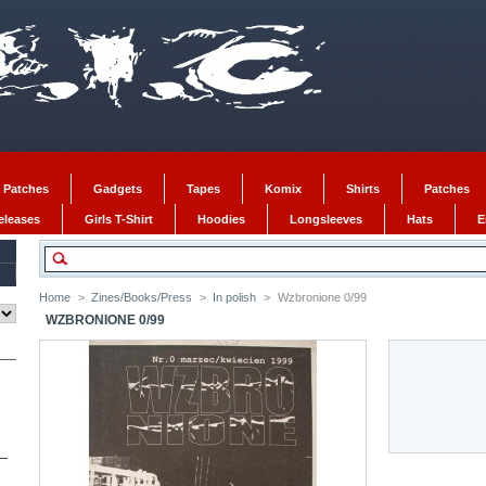
 Patches
Gadgets
Tapes
Komix
Shirts
Patches
Releases
Girls T-Shirt
Hoodies
Longsleeves
Hats
E
Home
>
Zines/Books/Press
>
In polish
>
Wzbronione 0/99
WZBRONIONE 0/99