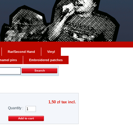
Rar/Second Hand
Vinyl
namel pins
Embroidered patches
1,50 zł
tax incl.
Quantity :