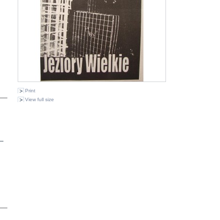
Print
View full size