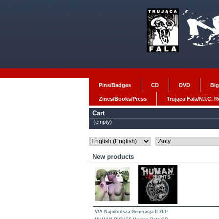
Pins/Badges
CD
DVD
Big
Zines/Books/Press
Trująca Fala/N.I.C. 
Cart
(empty)
New products
V/A Najmłodsza Generacja II 2LP