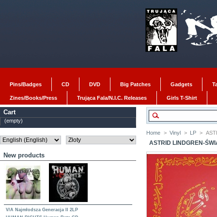
Pins/Badges
CD
DVD
Big Patches
Gadgets
T
Zines/Books/Press
Trująca Fala/N.I.C. Releases
Girls T-Shirt
Cart
(empty)
Home
>
Vinyl
>
LP
>
ASTR
ASTRID LINDGREN-ŚWI
New products
V/A Najmłodsza Generacja II 2LP