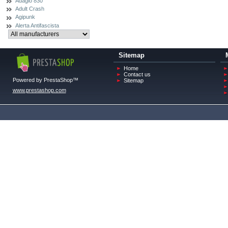
Adagio 830
Adult Crash
Agipunk
Alerta Antifascista
Sitemap
Home
Contact us
Powered by PrestaShop™
Sitemap
www.prestashop.com