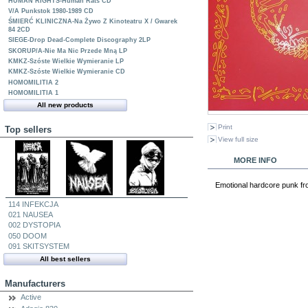
HUMAN RIGHTS-Human Rats CD
V/A Punkstok 1980-1989 CD
ŚMIERĆ KLINICZNA-Na Żywo Z Kinoteatru X / Gwarek
84 2CD
SIEGE-Drop Dead-Complete Discography 2LP
SKORUP/A-Nie Ma Nic Przede Mną LP
KMKZ-Szóste Wielkie Wymieranie LP
KMKZ-Szóste Wielkie Wymieranie CD
HOMOMILITIA 2
HOMOMILITIA 1
All new products
Print
Top sellers
View full size
MORE INFO
Emotional hardcore punk fr
114 INFEKCJA
021 NAUSEA
002 DYSTOPIA
050 DOOM
091 SKITSYSTEM
All best sellers
Manufacturers
Active