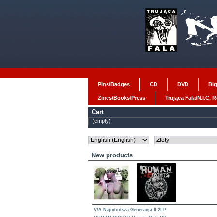
Pins/Badges
CD
DVD
Big
Zines/Books/Press
Trująca Fala/N.I.C. 
Cart
(empty)
New products
V/A Najmłodsza Generacja II 2LP