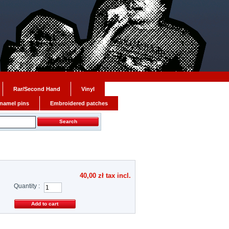
Rar/Second Hand
Vinyl
namel pins
Embroidered patches
40,00 zł
tax incl.
Quantity :