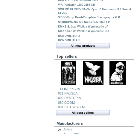
HUMAN RIGHTS-Human Rats CD
V/A Punkstok 1980-1989 CD
ŚMIERĆ KLINICZNA-Na Żywo Z Kinoteatru X / Gwarek
84 2CD
SIEGE-Drop Dead-Complete Discography 2LP
SKORUP/A-Nie Ma Nic Przede Mną LP
KMKZ-Szóste Wielkie Wymieranie LP
KMKZ-Szóste Wielkie Wymieranie CD
HOMOMILITIA 2
HOMOMILITIA 1
All new products
Top sellers
114 INFEKCJA
021 NAUSEA
002 DYSTOPIA
050 DOOM
091 SKITSYSTEM
All best sellers
Manufacturers
Active