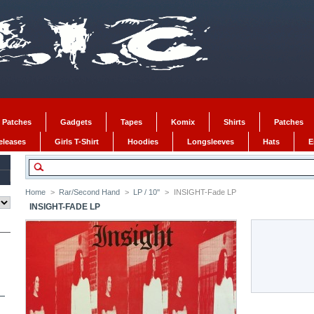
 Patches
Gadgets
Tapes
Komix
Shirts
Patches
Releases
Girls T-Shirt
Hoodies
Longsleeves
Hats
E
Home
>
Rar/Second Hand
>
LP / 10''
>
INSIGHT-Fade LP
INSIGHT-FADE LP