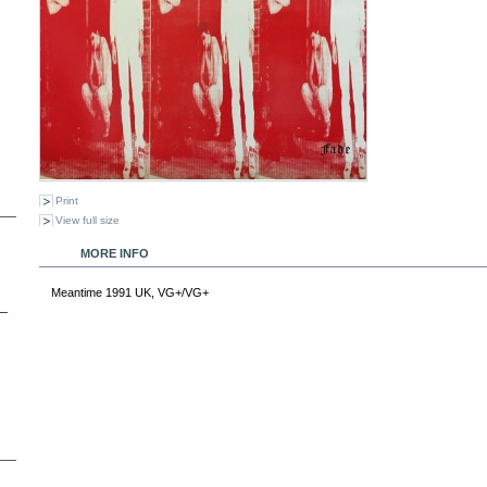
Print
View full size
MORE INFO
Meantime 1991 UK, VG+/VG+