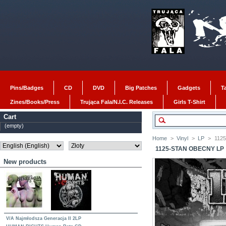
Pins/Badges
CD
DVD
Big Patches
Gadgets
T
Zines/Books/Press
Trująca Fala/N.I.C. Releases
Girls T-Shirt
Cart
(empty)
Home
>
Vinyl
>
LP
>
1125
1125-STAN OBECNY LP
New products
V/A Najmłodsza Generacja II 2LP