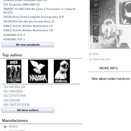
HUMAN RIGHTS-Human Rats CD
V/A Punkstok 1980-1989 CD
ŚMIERĆ KLINICZNA-Na Żywo Z Kinoteatru X / Gwarek
84 2CD
SIEGE-Drop Dead-Complete Discography 2LP
SKORUP/A-Nie Ma Nic Przede Mną LP
KMKZ-Szóste Wielkie Wymieranie LP
KMKZ-Szóste Wielkie Wymieranie CD
HOMOMILITIA 2
HOMOMILITIA 1
All new products
Print
Top sellers
View full size
MORE INFO
New album polish hardcore 
114 INFEKCJA
021 NAUSEA
002 DYSTOPIA
050 DOOM
091 SKITSYSTEM
All best sellers
Manufacturers
Active