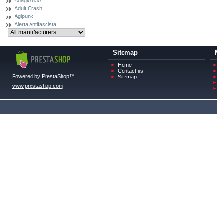
Adagio 830
Adult Crash
Agipunk
Alerta Antifascista
Sitemap
Home
Contact us
Powered by PrestaShop™
Sitemap
www.prestashop.com