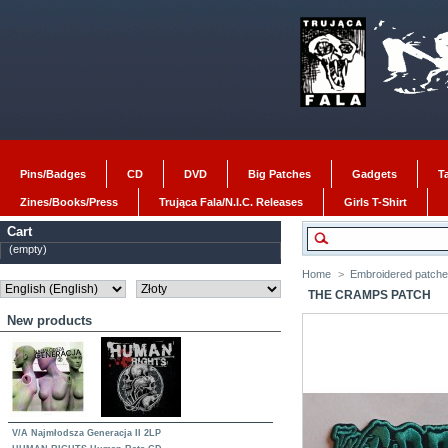
Pins/Badges
CD
DVD
Big Patches
Gadgets
T
Zines/Books/Press
Trująca Fala/N.I.C. Releases
Girls T-Shirt
Cart
(empty)
Home
>
Embroidered patch
THE CRAMPS PATCH
New products
V/A Najmłodsza Generacja II 2LP