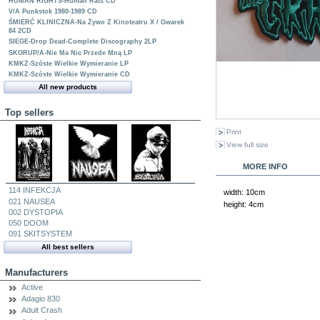
HUMAN RIGHTS-Human Rats CD
V/A Punkstok 1980-1989 CD
ŚMIERĆ KLINICZNA-Na Żywo Z Kinoteatru X / Gwarek
84 2CD
SIEGE-Drop Dead-Complete Discography 2LP
SKORUP/A-Nie Ma Nic Przede Mną LP
KMKZ-Szóste Wielkie Wymieranie LP
KMKZ-Szóste Wielkie Wymieranie CD
All new products
Top sellers
Print
View full size
MORE INFO
114 INFEKCJA
width: 10cm
021 NAUSEA
height: 4cm
002 DYSTOPIA
050 DOOM
091 SKITSYSTEM
All best sellers
Manufacturers
Active
Adagio 830
Adult Crash