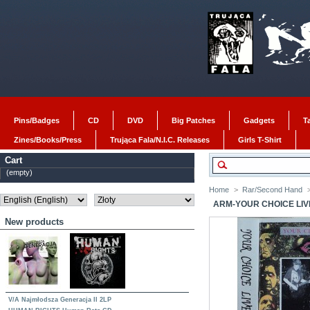
Pins/Badges
CD
DVD
Big Patches
Gadgets
T
Zines/Books/Press
Trująca Fala/N.I.C. Releases
Girls T-Shirt
Cart
(empty)
Home
>
Rar/Second Hand
ARM-YOUR CHOICE LIV
New products
V/A Najmłodsza Generacja II 2LP