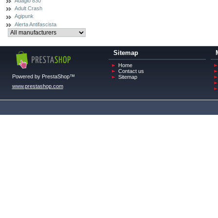
Adagio 830
Adult Crash
Agipunk
Alerta Antifascista
Sitemap
Home
Contact us
Powered by PrestaShop™
Sitemap
www.prestashop.com