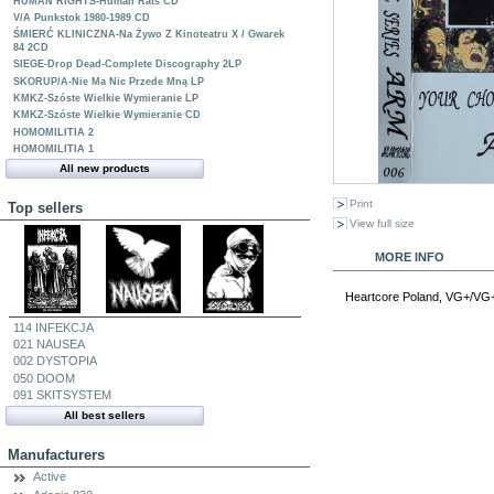
HUMAN RIGHTS-Human Rats CD
V/A Punkstok 1980-1989 CD
ŚMIERĆ KLINICZNA-Na Żywo Z Kinoteatru X / Gwarek
84 2CD
SIEGE-Drop Dead-Complete Discography 2LP
SKORUP/A-Nie Ma Nic Przede Mną LP
KMKZ-Szóste Wielkie Wymieranie LP
KMKZ-Szóste Wielkie Wymieranie CD
HOMOMILITIA 2
HOMOMILITIA 1
All new products
Print
Top sellers
View full size
MORE INFO
Heartcore Poland, VG+/VG
114 INFEKCJA
021 NAUSEA
002 DYSTOPIA
050 DOOM
091 SKITSYSTEM
All best sellers
Manufacturers
Active