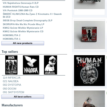
V/A Najmłodsza Generacja II 2LP
HUMAN RIGHTS-Human Rats CD
V/A Punkstok 1980-1989 CD
ŚMIERĆ KLINICZNA-Na Żywo Z Kinoteatru X / Gwarek
84 2CD
SIEGE-Drop Dead-Complete Discography 2LP
SKORUP/A-Nie Ma Nic Przede Mną LP
KMKZ-Szóste Wielkie Wymieranie LP
KMKZ-Szóste Wielkie Wymieranie CD
HOMOMILITIA 2
HOMOMILITIA 1
All new products
Top sellers
114 INFEKCJA
021 NAUSEA
002 DYSTOPIA
050 DOOM
091 SKITSYSTEM
All best sellers
Manufacturers