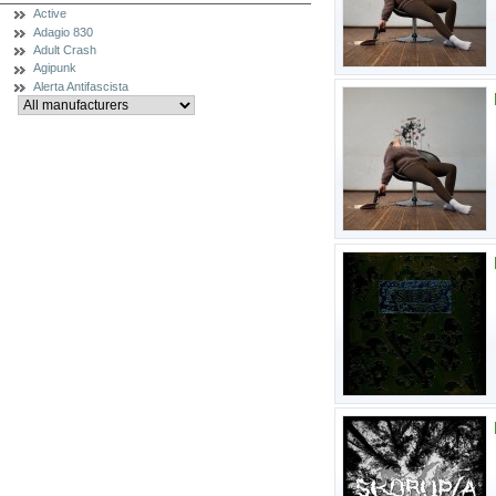
Active
Adagio 830
Adult Crash
Agipunk
Alerta Antifascista