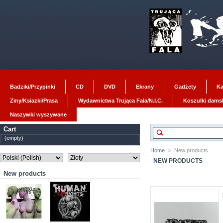
Badziki/Przypinki
CD
DVD
Ekrany
Gadżety
Ka
Ziny/Ksiazki/Prasa
Wydawnictwa Trująca Fala/N.I.C.
Koszulki dams
Naszywki wyszywane
Cart
(empty)
Home
>
New products
NEW PRODUCTS
New products