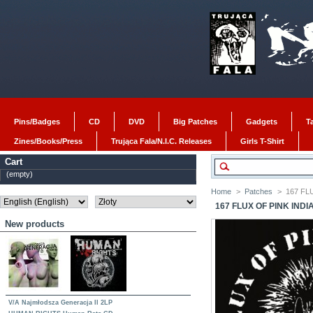
Pins/Badges
CD
DVD
Big Patches
Gadgets
T
Zines/Books/Press
Trująca Fala/N.I.C. Releases
Girls T-Shirt
Cart
(empty)
Home
>
Patches
>
167 FL
167 FLUX OF PINK INDI
New products
V/A Najmłodsza Generacja II 2LP