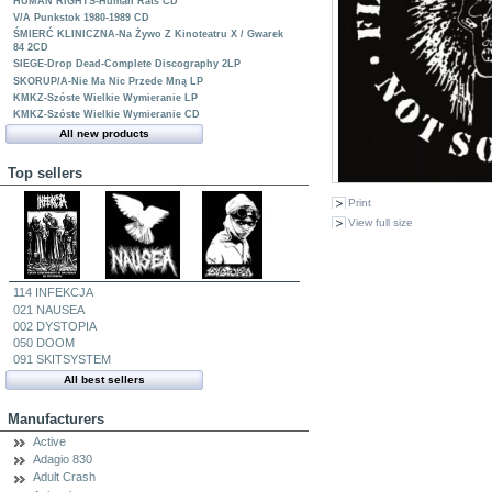
HUMAN RIGHTS-Human Rats CD
V/A Punkstok 1980-1989 CD
ŚMIERĆ KLINICZNA-Na Żywo Z Kinoteatru X / Gwarek
84 2CD
SIEGE-Drop Dead-Complete Discography 2LP
SKORUP/A-Nie Ma Nic Przede Mną LP
KMKZ-Szóste Wielkie Wymieranie LP
KMKZ-Szóste Wielkie Wymieranie CD
All new products
Top sellers
Print
View full size
114 INFEKCJA
021 NAUSEA
002 DYSTOPIA
050 DOOM
091 SKITSYSTEM
All best sellers
Manufacturers
Active
Adagio 830
Adult Crash